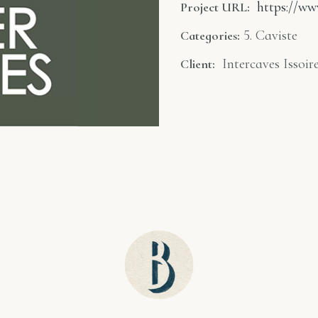
https://www
Project URL:
5. Caviste
Categories:
Intercaves Issoir
Client: