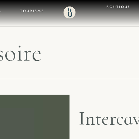
BOUTIQUE
S
TOURISME
soire
Intercav