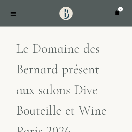
Panneau de gestion des cookies
L
e
D
o
m
a
i
n
e
d
e
s
B
e
r
n
a
r
d
p
r
é
s
e
n
t
a
u
x
s
a
l
o
n
s
D
i
v
e
B
o
u
t
e
i
l
l
e
e
t
W
i
n
e
P
a
r
i
s
2
0
2
6