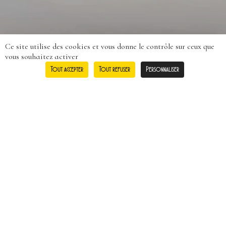
0
Ce site utilise des cookies et vous donne le contrôle sur ceux que
vous souhaitez activer
Tout accepter
Tout refuser
Personnaliser
« L’abus d’alcool est dangereux pour
la santé. Nous vous conseillons de
consommer avec modération. La
vente d’alcool est interdite aux
mineurs »